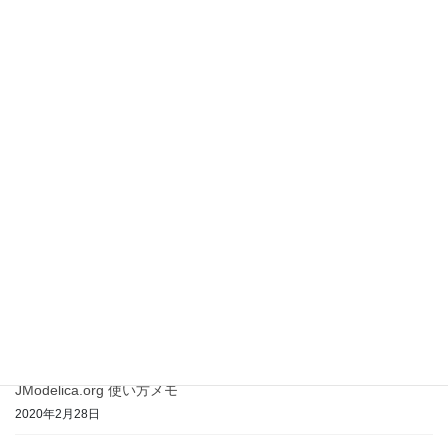
熱力学とエネルギー(1) [執筆中]
2023年1月28日
OpenModelica によるマルチボディダイナミクス実習
2022年12月30日
OpenModelica のインストールと動作テスト
(Windows, Linux)
2022年1月12日
OpenModelicaによる一次元並進機構系モデル入門
2021年10月19日
JModelica.org 使い方メモ
2020年2月28日