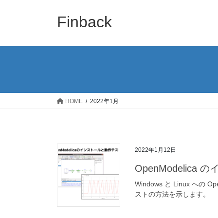
コ
ナ
ン
ビ
Finback
テ
ゲ
ン
ー
ツ
シ
へ
ョ
ス
ン
キ
に
ッ
移
HOME
2022年1月
プ
動
2022年1月12日
OpenModelica 
Windows と Linux への
ストの方法を示します。