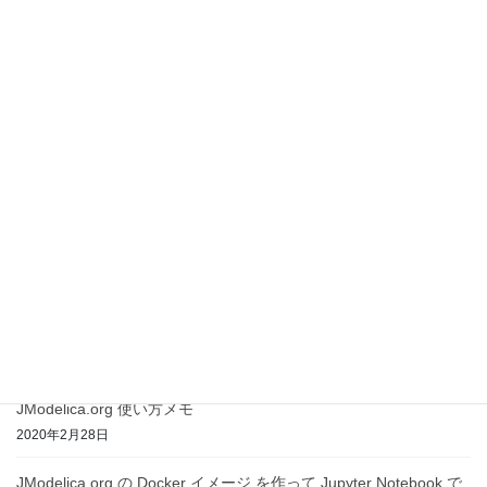
熱力学とエネルギー(1) [執筆中]
2023年1月28日
OpenModelica によるマルチボディダイナミクス実習
2022年12月30日
OpenModelica のインストールと動作テスト
(Windows, Linux)
2022年1月12日
OpenModelicaによる一次元並進機構系モデル入門
2021年10月19日
JModelica.org 使い方メモ
2020年2月28日
JModelica.org の Docker イメージ を作って Jupyter Notebook で